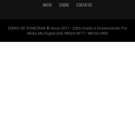
INICIO
SOBRE
CONTATOS
DIÁRIO DE RONDÔNIA © Since 2017 - 2026 Criado e Desenvolvido Por
Mídia Mix Digital (69) 99320-9377 / 98126-2993