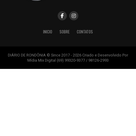
INICIO
SOBRE
CONTATOS
DIÁRIO DE RONDÔNIA © Since 2017 - 2026 Criado e Desenvolvido Por
Mídia Mix Digital (69) 99320-9377 / 98126-2993