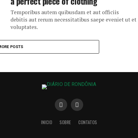
a perfect piece of clothing
Temporibus autem quibusdam et aut officiis
debitis aut rerum necessitatibus saepe eveniet ut et
voluptates.
MORE POSTS
INICIO
SOBRE
CONTATOS