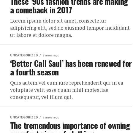
These ’90s fashion trends are making
a comeback in 2017
Lorem ipsum dolor sit amet, consectetur
adipisicing elit, sed do eiusmod tempor incididunt
ut labore et dolore magna.
UNCATEGORIZED
9 anos ago
‘Better Call Saul’ has been renewed for
a fourth season
Quis autem vel eum iure reprehenderit qui in ea
voluptate velit esse quam nihil molestiae
consequatur, vel illum qui.
UNCATEGORIZED
9 anos ago
The tremendous importance of owning