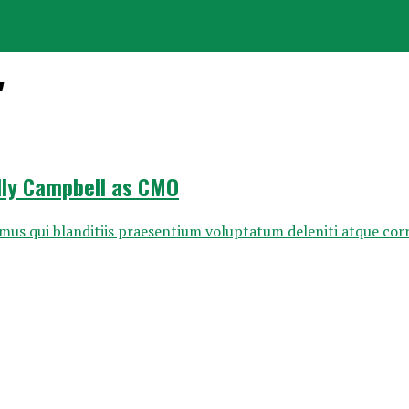
"
lly Campbell as CMO
imus qui blanditiis praesentium voluptatum deleniti atque corr