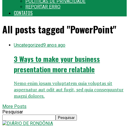
POLITICAS DE PRIVACIDADE
REPORTAR ERRO
CONTATOS
All posts tagged "PowerPoint"
Uncategorized
9 anos ago
3 Ways to make your business
presentation more relatable
Nemo enim ipsam voluptatem quia voluptas sit
aspernatur aut odit aut fugit, sed quia consequuntur
magni dolores.
More Posts
Pesquisar
Pesquisar