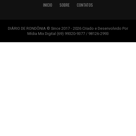
INICIO
SOBRE
CONTATOS
DIÁRIO DE RONDÔNIA © Since 2017 - 2026 Criado e Desenvolvido Por
Mídia Mix Digital (69) 99320-9377 / 98126-2993