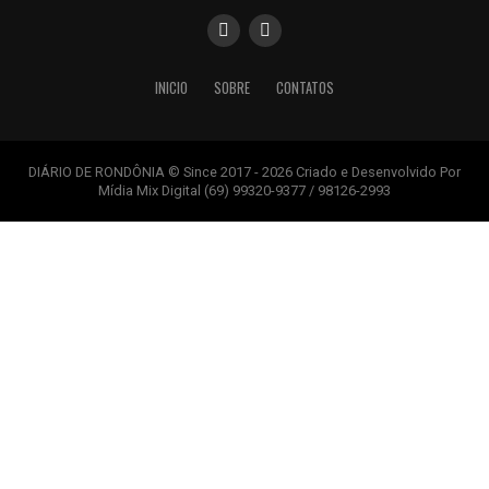
INICIO
SOBRE
CONTATOS
DIÁRIO DE RONDÔNIA © Since 2017 - 2026 Criado e Desenvolvido Por
Mídia Mix Digital (69) 99320-9377 / 98126-2993