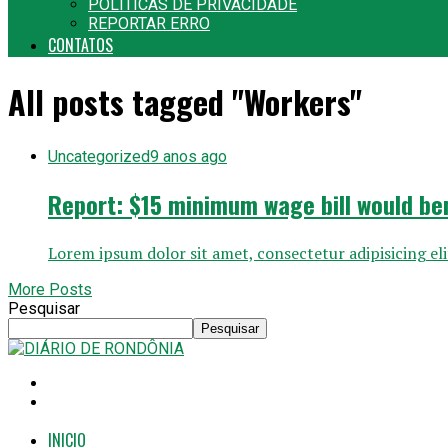
POLITICAS DE PRIVACIDADE
REPORTAR ERRO
CONTATOS
All posts tagged "Workers"
Uncategorized
9 anos ago
Report: $15 minimum wage bill would ben
Lorem ipsum dolor sit amet, consectetur adipisicing el
More Posts
Pesquisar
Pesquisar
INICIO