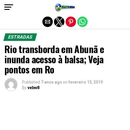
Sair da versão mobile
ESTRADAS
Rio transborda em Abunã e
inunda acesso à balsa; Veja
pontos em Ro
Published
7 anos ago
on
fevereiro 13, 2019
By
vebw8