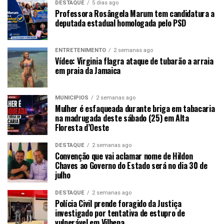
DESTAQUE
5 dias ago
Professora Rosângela Marum tem candidatura a
deputada estadual homologada pelo PSD
ENTRETENIMENTO
2 semanas ago
Vídeo: Virginia flagra ataque de tubarão a arraia
em praia da Jamaica
MUNICÍPIOS
2 semanas ago
Mulher é esfaqueada durante briga em tabacaria
na madrugada deste sábado (25) em Alta
Floresta d’Oeste
DESTAQUE
2 semanas ago
Convenção que vai aclamar nome de Hildon
Chaves ao Governo do Estado será no dia 30 de
julho
DESTAQUE
2 semanas ago
Polícia Civil prende foragido da Justiça
investigado por tentativa de estupro de
vulnerável em Vilhena