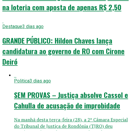
na loteria com aposta de apenas R$ 2,50
Destaque
3 dias ago
GRANDE PÚBLICO: Hildon Chaves lança
candidatura ao governo de RO com Cirone
Deiró
Politica
3 dias ago
SEM PROVAS – Justiça absolve Cassol e
Cahulla de acusação de improbidade
Na manhã desta terça-feira (28), a 2ª Câmara Especial
do Tribunal de Justiça de Rondônia (TJRO) deu