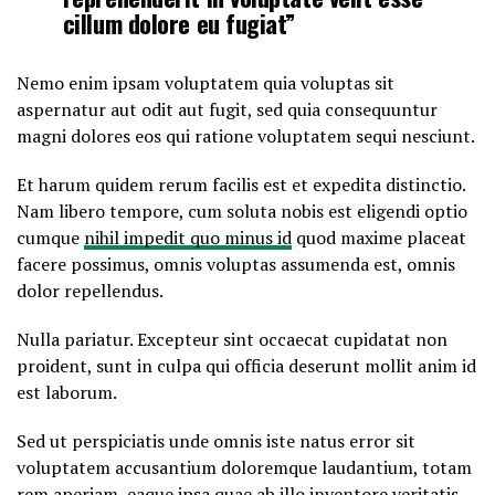
cillum dolore eu fugiat”
Nemo enim ipsam voluptatem quia voluptas sit
aspernatur aut odit aut fugit, sed quia consequuntur
magni dolores eos qui ratione voluptatem sequi nesciunt.
Et harum quidem rerum facilis est et expedita distinctio.
Nam libero tempore, cum soluta nobis est eligendi optio
cumque
nihil impedit quo minus id
quod maxime placeat
facere possimus, omnis voluptas assumenda est, omnis
dolor repellendus.
Nulla pariatur. Excepteur sint occaecat cupidatat non
proident, sunt in culpa qui officia deserunt mollit anim id
est laborum.
Sed ut perspiciatis unde omnis iste natus error sit
voluptatem accusantium doloremque laudantium, totam
rem aperiam, eaque ipsa quae ab illo inventore veritatis