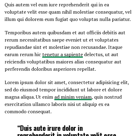
Quis autem vel eum iure reprehenderit qui in ea
voluptate velit esse quam nihil molestiae consequatur, vel
illum qui dolorem eum fugiat quo voluptas nulla pariatur.
Temporibus autem quibusdam et aut officiis debitis aut
rerum necessitatibus saepe eveniet ut et voluptates
repudiandae sint et molestiae non recusandae. Itaque
earum rerum hic
tenetur a sapiente
delectus, ut aut
reiciendis voluptatibus maiores alias consequatur aut
perferendis doloribus asperiores repellat.
Lorem ipsum dolor sit amet, consectetur adipisicing elit,
sed do eiusmod tempor incididunt ut labore et dolore
magna aliqua. Ut enim
ad minim veniam
, quis nostrud
exercitation ullamco laboris nisi ut aliquip ex ea
commodo consequat.
“Duis aute irure dolor in
reprehenderit in voluptate velit esse