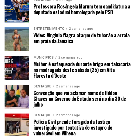
Professora Rosângela Marum tem candidatura a
deputada estadual homologada pelo PSD
ENTRETENIMENTO
2 semanas ago
Vídeo: Virginia flagra ataque de tubarão a arraia
em praia da Jamaica
MUNICÍPIOS
2 semanas ago
Mulher é esfaqueada durante briga em tabacaria
na madrugada deste sábado (25) em Alta
Floresta d’Oeste
DESTAQUE
2 semanas ago
Convenção que vai aclamar nome de Hildon
Chaves ao Governo do Estado será no dia 30 de
julho
DESTAQUE
2 semanas ago
Polícia Civil prende foragido da Justiça
investigado por tentativa de estupro de
vulnerável em Vilhena