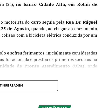
ra (24),
no bairro Cidade Alta, em Rolim de
o motorista do carro seguia pela
Rua Dr. Miguel
25 de Agosto
, quando, ao chegar ao cruzamento
 colisão com a bicicleta elétrica conduzida por um
olo e sofreu ferimentos, inicialmente considerados
os
foi acionada e prestou os primeiros socorros no
nidade de Pronto Atendimento (UPA),
onde
ocal do acidente e aguardou a chegada da Polícia
TINUE READING
o da ocorrência e adotou as medidas cabíveis
são.