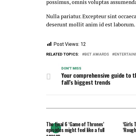
possimus, omnis voluptas assumenda 
Nulla pariatur. Excepteur sint occaeca
deserunt mollit anim id est laborum.
Post Views:
12
RELATED TOPICS:
BET AWARDS
ENTERTAI
DON'T MISS
Your comprehensive guide to t
fall’s biggest trends
The final 6 ‘Game of Thrones’
‘Girls 
episodes might feel like a full
‘Rough
season