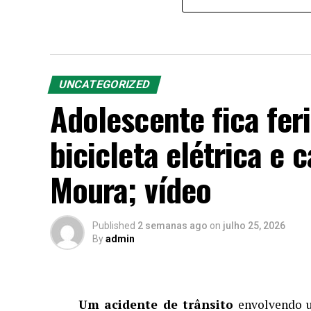
UNCATEGORIZED
Adolescente fica fer
bicicleta elétrica e 
Moura; vídeo
Published
2 semanas ago
on
julho 25, 2026
By
admin
Um acidente de trânsito
envolvendo u