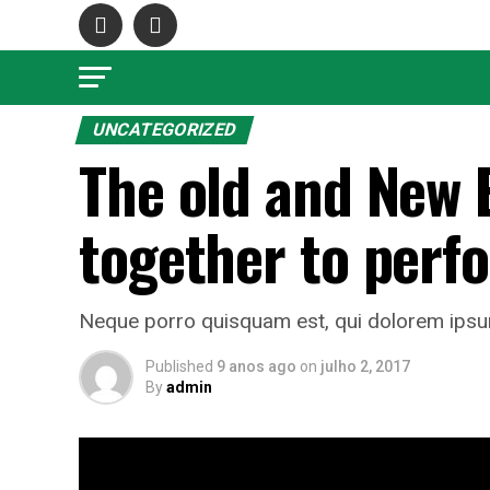
UNCATEGORIZED
The old and New 
together to perf
Neque porro quisquam est, qui dolorem ipsum 
Published
9 anos ago
on
julho 2, 2017
By
admin