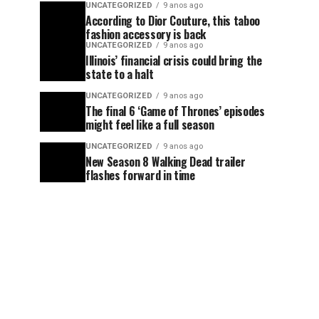
UNCATEGORIZED
9 anos ago
According to Dior Couture, this taboo
fashion accessory is back
UNCATEGORIZED
9 anos ago
Illinois’ financial crisis could bring the
state to a halt
UNCATEGORIZED
9 anos ago
The final 6 ‘Game of Thrones’ episodes
might feel like a full season
UNCATEGORIZED
9 anos ago
New Season 8 Walking Dead trailer
flashes forward in time