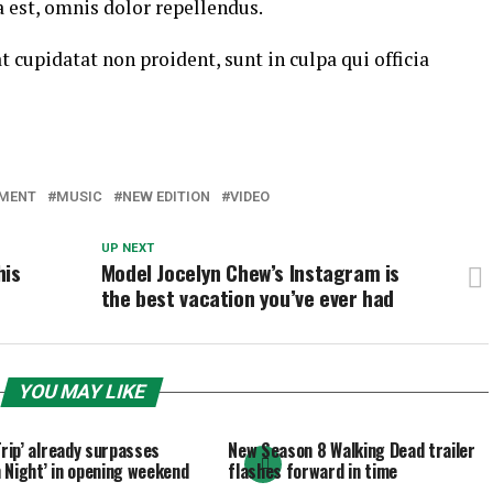
est, omnis dolor repellendus.
t cupidatat non proident, sunt in culpa qui officia
NMENT
MUSIC
NEW EDITION
VIDEO
UP NEXT
his
Model Jocelyn Chew’s Instagram is
the best vacation you’ve ever had
YOU MAY LIKE
Trip’ already surpasses
New Season 8 Walking Dead trailer
 Night’ in opening weekend
flashes forward in time