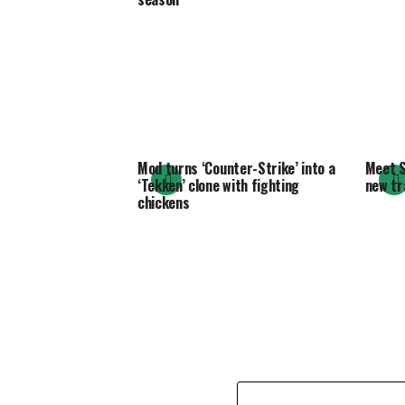
Mod turns ‘Counter-Strike’ into a
Meet S
‘Tekken’ clone with fighting
new tr
chickens