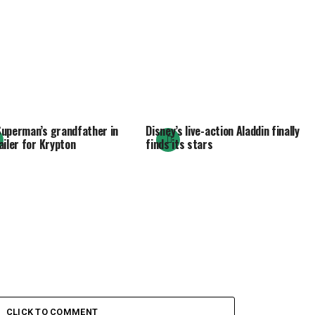
uperman’s grandfather in
Disney’s live-action Aladdin finally
ailer for Krypton
finds its stars
CLICK TO COMMENT