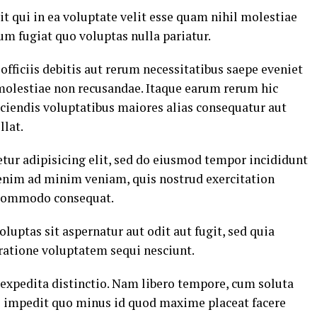
t qui in ea voluptate velit esse quam nihil molestiae
um fugiat quo voluptas nulla pariatur.
ficiis debitis aut rerum necessitatibus saepe eveniet
 molestiae non recusandae. Itaque earum rerum hic
eiciendis voluptatibus maiores alias consequatur aut
llat.
tur adipisicing elit, sed do eiusmod tempor incididunt
 enim ad minim veniam, quis nostrud exercitation
a commodo consequat.
ptas sit aspernatur aut odit aut fugit, sed quia
ratione voluptatem sequi nesciunt.
 expedita distinctio. Nam libero tempore, cum soluta
il impedit quo minus id quod maxime placeat facere