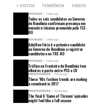
+ VISTOS
TENDÊNCIA
VIDEOS
DESTAQUE
2 dias ago
Todos os seis candidatos ao Governo
de Rondônia confirmam presença em
encontro técnico promovido pelo TCE-
RO
DESTAQUE
2 dias ago
Adaílton Fúria é o primeiro candidato
ao Governo de Rondônia a registrar
candidatura no TRE-RO
DESTAQUE
2 dias ago
Tráfico na fronteira de Rondônia tem
olheiros e pacto entre PCC e CV
UNCATEGORIZED
9 anos ago
These ’90s fashion trends are making
a comeback in 2017
UNCATEGORIZED
9 anos ago
The final 6 ‘Game of Thrones’ episodes
might feel like a full season