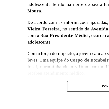
adolescente ferido na noite de sexta-fei
Moura.
De acordo com as informações apuradas, 
Vieira Ferreira
, no sentido da
Avenida 
com a
Rua Presidente Médici,
ocorreu a
adolescente.
Com a força do impacto, o jovem caiu ao s
leves. Uma equipe do
Corpo de Bombeir
local, encaminhando a vítima para a
U
recebeu atendimento médico.
O condutor do automóvel permaneceu no l
CON
Militar.
A guarnição realizou o registr
para apurar as circunstâncias da coli