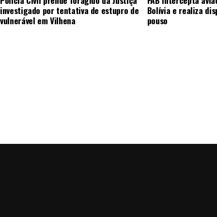
Polícia Civil prende foragido da Justiça
FAB intercepta aviã
investigado por tentativa de estupro de
Bolívia e realiza di
vulnerável em Vilhena
pouso
Post Views:
105