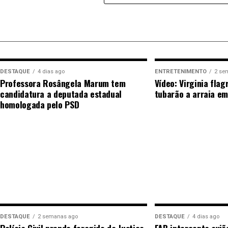
Militar.
A guarnição realizou o registro da oc
para apurar as circunstâncias da colisão.
As causas do acidente deverão ser esclarecid
autoridades competentes.
DESTAQUE
4 dias ago
ENTRETENIMENTO
2 se
Fonte: Diário de Rondônia com Informações 
Professora Rosângela Marum tem
Vídeo: Virginia flag
candidatura a deputada estadual
tubarão a arraia em
homologada pelo PSD
DESTAQUE
2 semanas ago
DESTAQUE
4 dias ago