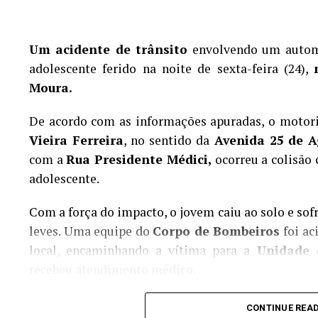
Um acidente de trânsito
envolvendo um automó
adolescente ferido na noite de sexta-feira (24),
Moura.
De acordo com as informações apuradas, o motori
Vieira Ferreira
, no sentido da
Avenida 25 de A
com a
Rua Presidente Médici,
ocorreu a colisão 
adolescente.
Com a força do impacto, o jovem caiu ao solo e sof
leves. Uma equipe do
Corpo de Bombeiros
foi ac
local, encaminhando a vítima para a
Unidade 
recebeu atendimento médico.
O condutor do automóvel permaneceu no local do 
CONTINUE REA