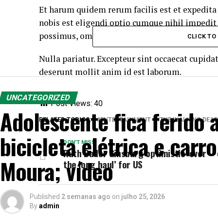
Et harum quidem rerum facilis est et expedita
nobis est eligendi optio cumque
nihil impedit
possimus, omnis voluptas assumenda est, omni
CLICK T
Nulla pariatur. Excepteur sint occaecat cupidat
deserunt mollit anim id est laborum.
UNCATEGORIZED
Post Views:
40
Adolescente fica ferido 
RELATED TOPICS:
ENTERTAINMENT
THE WALKING DEAD
bicicleta elétrica e carr
DON'T MISS
Ruth Bader Ginsburg optimistic ‘over
Moura; vídeo
the long haul’ for US
Published
2 semanas ago
on
julho 25, 2026
By
admin