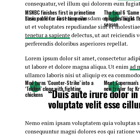
consequatur, vel illum qui dolorem eum fugiat
MSNBC finishes first in primetime
The final 6 ‘Game
Temporibus autem quibusdam et aut officiis de
basic cable for first time ever
episodes might fee
season
ut et voluptates repudiandae sint et molestia
tenetur a sapiente
delectus, ut aut reiciendis 
perferendis doloribus asperiores repellat.
Lorem ipsum dolor sit amet, consectetur adipi
ut labore et dolore magna aliqua. Ut enim
ad 
ullamco laboris nisi ut aliquip ex ea commodo
Mod turns ‘Counter-Strike’ into a
Meet Superman’s 
‘Tekken’ clone with fighting
new trailer for K
“Duis aute irure dolor in
chickens
voluptate velit esse cill
Nemo enim ipsam voluptatem quia voluptas sit 
consequuntur magni dolores eos qui ratione v