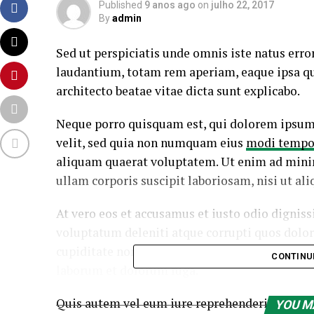
Published
9 anos ago
on
julho 22, 2017
By
admin
Sed ut perspiciatis unde omnis iste natus er
laudantium, totam rem aperiam, eaque ipsa quae
architecto beatae vitae dicta sunt explicabo.
Neque porro quisquam est, qui dolorem ipsum q
velit, sed quia non numquam eius
modi tempor
aliquam quaerat voluptatem. Ut enim ad mini
ullam corporis suscipit laboriosam, nisi ut a
At vero eos et accusamus et iusto odio dignis
voluptatum deleniti atque corrupti quos dolo
cupiditate non provident, similique sunt in cul
CONTINU
laborum et dolorum fuga.
Quis autem vel eum iure reprehenderit qui in 
YOU M