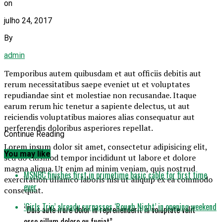
on
julho 24, 2017
By
admin
Temporibus autem quibusdam et aut officiis debitis aut
rerum necessitatibus saepe eveniet ut et voluptates
repudiandae sint et molestiae non recusandae. Itaque
earum rerum hic tenetur a sapiente delectus, ut aut
reiciendis voluptatibus maiores alias consequatur aut
perferendis doloribus asperiores repellat.
Continue Reading
Lorem ipsum dolor sit amet, consectetur adipisicing elit,
You may like
sed do eiusmod tempor incididunt ut labore et dolore
magna aliqua. Ut enim ad minim veniam, quis nostrud
MSNBC finishes first in primetime basic cable for first time
exercitation ullamco laboris nisi ut aliquip ex ea commodo
ever
consequat.
‘Girls Trip’ already surpasses ‘Rough Night’ in opening weekend
“Duis aute irure dolor in reprehenderit in voluptate velit
esse cillum dolore eu fugiat”