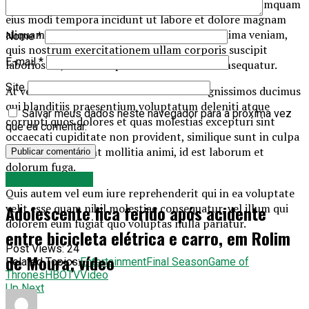
sit amet, consectetur, adipisci velit, sed quia non numquam
eius modi tempora incidunt ut labore et dolore magnam
aliquam quaerat voluptatem. Ut enim ad minima veniam,
Nome
*
quis nostrum exercitationem ullam corporis suscipit
E-mail
*
laboriosam, nisi ut aliquid ex ea commodi consequatur.
Site
At vero eos et accusamus et iusto odio dignissimos ducimus
qui blanditiis praesentium voluptatum deleniti atque
Salvar meus dados neste navegador para a próxima vez
corrupti quos dolores et quas molestias excepturi sint
que eu comentar.
occaecati cupiditate non provident, similique sunt in culpa
qui officia deserunt mollitia animi, id est laborum et
dolorum fuga.
Uncategorized
Quis autem vel eum iure reprehenderit qui in ea voluptate
Adolescente fica ferido após acidente
velit esse quam nihil molestiae consequatur, vel illum qui
dolorem eum fugiat quo voluptas nulla pariatur.
entre bicicleta elétrica e carro, em Rolim
Post Views:
24
de Moura; vídeo
Related Topics:
Entertainment
Final Season
Game of
Thrones
HBO
TV
Video
Up Next