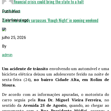
Illinois’ financial crisis could bring the state to a halt
Don't Miss
Published
‘Girls Trip’ already surpasses ‘Rough Night’ in opening weekend
2 semanas ago
on
julho 25, 2026
By
admin
Um acidente de trânsito
envolvendo um automóvel e uma
bicicleta elétrica deixou um adolescente ferido na noite de
sexta-feira (24),
no bairro Cidade Alta, em Rolim de
Moura.
De acordo com as informações apuradas, o motorista do
carro seguia pela
Rua Dr. Miguel Vieira Ferreira
, no
sentido da
Avenida 25 de Agosto
, quando, ao chegar ao
cruzamento com a
Rua Presidente Médici,
ocorreu a