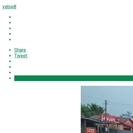
vebw8
Share
Tweet