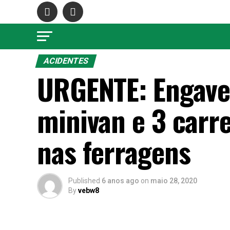
ACIDENTES
URGENTE: Engave
minivan e 3 carr
nas ferragens
Published
6 anos ago
on
maio 28, 2020
By
vebw8