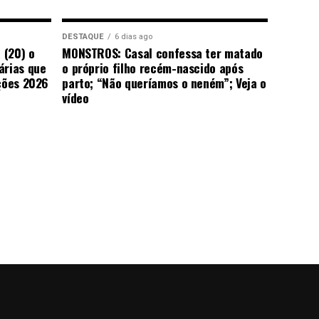
DESTAQUE
6 dias ago
 (20) o
MONSTROS: Casal confessa ter matado
árias que
o próprio filho recém-nascido após
ições 2026
parto; “Não queríamos o neném”; Veja o
vídeo