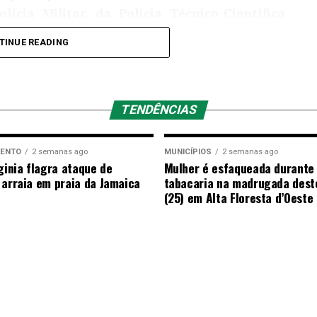
lícia Militar, da Polícia Técnico-Científica
TINUE READING
gadas pelas autoridades competentes.
TENDÊNCIAS
MENTO
2 semanas ago
MUNICÍPIOS
2 semanas ago
ginia flagra ataque de
Mulher é esfaqueada durante
 arraia em praia da Jamaica
tabacaria na madrugada dest
(25) em Alta Floresta d’Oeste