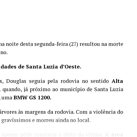
na noite desta segunda-feira (27) resultou na morte
no.
idades de Santa Luzia d’Oeste.
s, Douglas seguia pela rodovia no sentido
Alta
,
quando, já próximo ao município de Santa Luzia
a, uma
BMW GS 1200.
 árvores às margens da rodovia. Com a violência do
 gravíssimos e morreu ainda no local.
 apenas pôde constatar o óbito da vítima.
A área