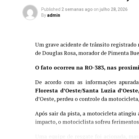
Published
2 semanas ago
on
julho 28, 2026
By
admin
Um grave acidente de trânsito registrado 
de Douglas Rosa, morador de Pimenta Bue
O fato ocorreu na RO-383, nas proxim
De acordo com as informações apurada
Floresta d’Oeste/Santa Luzia d’Oeste
d’Oeste, perdeu o controle da motociclet
Após sair da pista, a motocicleta atingiu
impacto, o motociclista sofreu ferimentos
Uma equipe de resgate foi acionada, mas