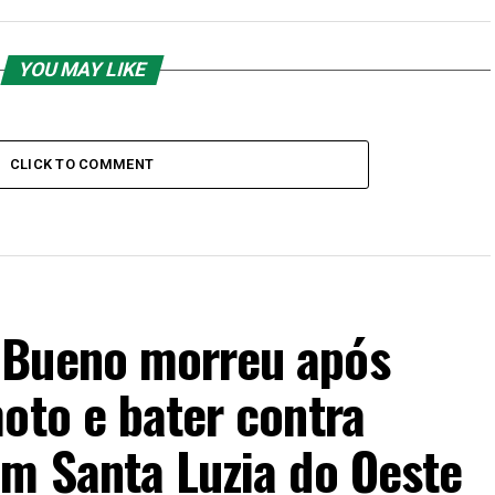
YOU MAY LIKE
CLICK TO COMMENT
 Bueno morreu após
oto e bater contra
em Santa Luzia do Oeste