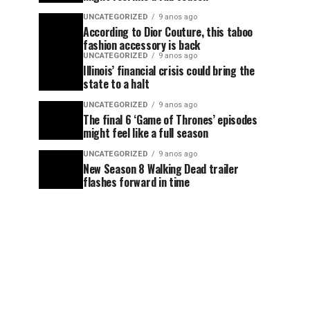
UNCATEGORIZED
9 anos ago
According to Dior Couture, this taboo
fashion accessory is back
UNCATEGORIZED
9 anos ago
Illinois’ financial crisis could bring the
state to a halt
UNCATEGORIZED
9 anos ago
The final 6 ‘Game of Thrones’ episodes
might feel like a full season
UNCATEGORIZED
9 anos ago
New Season 8 Walking Dead trailer
flashes forward in time