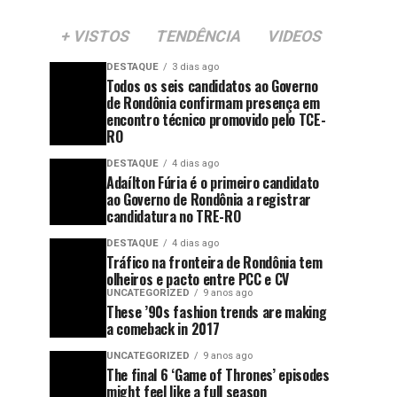
+ VISTOS
TENDÊNCIA
VIDEOS
DESTAQUE
3 dias ago
Todos os seis candidatos ao Governo
de Rondônia confirmam presença em
encontro técnico promovido pelo TCE-
RO
DESTAQUE
4 dias ago
Adaílton Fúria é o primeiro candidato
ao Governo de Rondônia a registrar
candidatura no TRE-RO
DESTAQUE
4 dias ago
Tráfico na fronteira de Rondônia tem
olheiros e pacto entre PCC e CV
UNCATEGORIZED
9 anos ago
These ’90s fashion trends are making
a comeback in 2017
UNCATEGORIZED
9 anos ago
The final 6 ‘Game of Thrones’ episodes
might feel like a full season