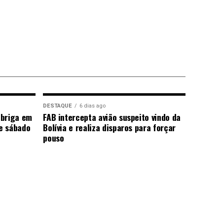
DESTAQUE
6 dias ago
 briga em
FAB intercepta avião suspeito vindo da
e sábado
Bolívia e realiza disparos para forçar
pouso