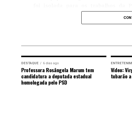
foi isolada para os trabalhos da Po
(Politec) e da funerária de plantão.
CON
As causas do acidente ainda serão investi
Fonte: Alerta Rolim
Post Views:
81
DESTAQUE
6 dias ago
ENTRETENI
Professora Rosângela Marum tem
Vídeo: Vir
candidatura a deputada estadual
tubarão a
homologada pelo PSD