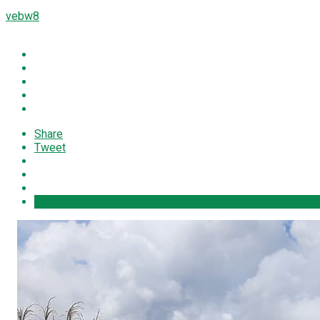
vebw8
Share
Tweet