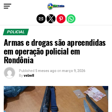
Sair da versão mobile
POLICIAL
Armas e drogas são apreendidas
em operação policial em
Rondônia
Published
5 meses ago
on
março 9, 2026
By
vebw8