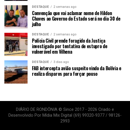
DESTAQUE
2 semanas ago
Convenção que vai aclamar nome de Hildon
Chaves ao Governo do Estado será no dia 30 de
julho
DESTAQUE
2 semanas ago
Polícia Civil prende foragido da Justiça
investigado por tentativa de estupro de
vulnerável em Vilhena
DESTAQUE
3 dias ago
FAB intercepta avião suspeito vindo da Bolívia e
realiza disparos para forçar pouso
DIÁRIO DE RONDÔNIA © Since 2017 - 2026 Criado e
Desenvolvido Por Mídia Mix Digital (69) 99320-9377 / 98126-
2993