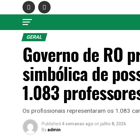
GERAL
Governo de RO p
simbólica de pos
1.083 professore
Os profissionais representaram os 1.083 ca
Published
4 semanas ago
on
julho 8, 2026
By
admin