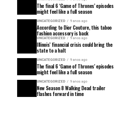
The final 6 ‘Game of Thrones’ episodes
might feel like a full season
UNCATEGORIZED
9 anos ago
According to Dior Couture, this taboo
fashion accessory is back
UNCATEGORIZED
9 anos ago
Illinois’ financial crisis could bring the
state to a halt
UNCATEGORIZED
9 anos ago
The final 6 ‘Game of Thrones’ episodes
might feel like a full season
UNCATEGORIZED
9 anos ago
New Season 8 Walking Dead trailer
flashes forward in time