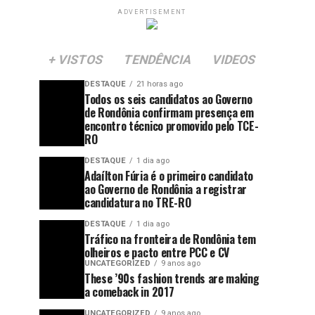
ADVERTISEMENT
+ VISTOS
TENDÊNCIA
VIDEOS
DESTAQUE
21 horas ago
Todos os seis candidatos ao Governo
de Rondônia confirmam presença em
encontro técnico promovido pelo TCE-
RO
DESTAQUE
1 dia ago
Adaílton Fúria é o primeiro candidato
ao Governo de Rondônia a registrar
candidatura no TRE-RO
DESTAQUE
1 dia ago
Tráfico na fronteira de Rondônia tem
olheiros e pacto entre PCC e CV
UNCATEGORIZED
9 anos ago
These ’90s fashion trends are making
a comeback in 2017
UNCATEGORIZED
9 anos ago