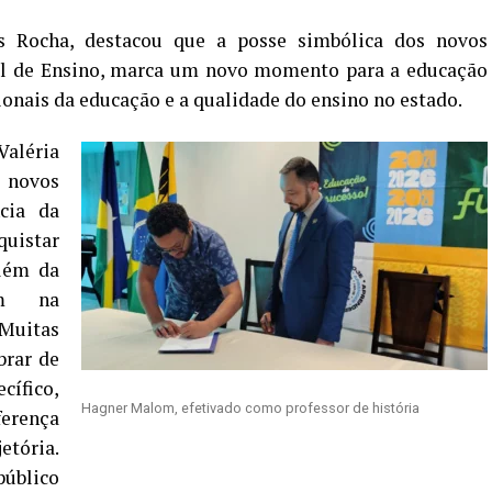
 Rocha, destacou que a posse simbólica dos novos
ual de Ensino, marca um novo momento para a educação
sionais da educação e a qualidade do ensino no estado.
aléria
 novos
ncia da
quistar
além da
em na
Muitas
brar de
cífico,
Hagner Malom, efetivado como professor de história
ferença
etória.
público