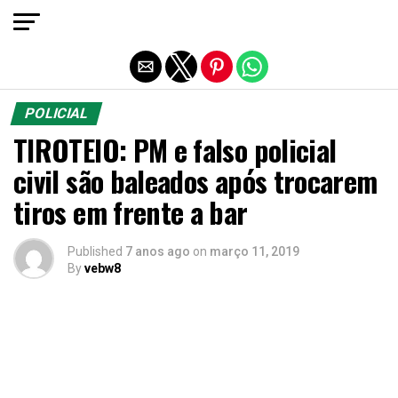
Sair da versão mobile
POLICIAL
TIROTEIO: PM e falso policial
civil são baleados após trocarem
tiros em frente a bar
Published
7 anos ago
on
março 11, 2019
By
vebw8