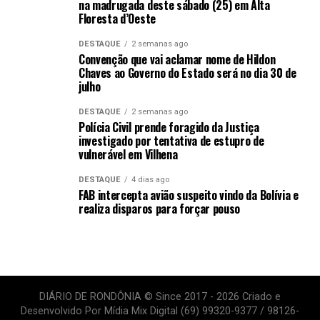
na madrugada deste sábado (25) em Alta
Floresta d’Oeste
DESTAQUE
2 semanas ago
Convenção que vai aclamar nome de Hildon
Chaves ao Governo do Estado será no dia 30 de
julho
DESTAQUE
2 semanas ago
Polícia Civil prende foragido da Justiça
investigado por tentativa de estupro de
vulnerável em Vilhena
DESTAQUE
4 dias ago
FAB intercepta avião suspeito vindo da Bolívia e
realiza disparos para forçar pouso
DIÁRIO DE RONDÔNIA © Since 2017 - 2026 Criado e
Desenvolvido Por Mídia Mix Digital (69) 99320-9377 / 98126-