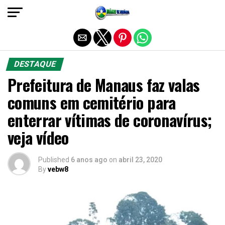
Sair da versão mobile
DESTAQUE
Prefeitura de Manaus faz valas
comuns em cemitério para
enterrar vítimas de coronavírus;
veja vídeo
Published
6 anos ago
on
abril 23, 2020
By
vebw8