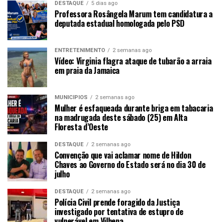
DESTAQUE
5 dias ago
Professora Rosângela Marum tem candidatura a
deputada estadual homologada pelo PSD
ENTRETENIMENTO
2 semanas ago
Vídeo: Virginia flagra ataque de tubarão a arraia
em praia da Jamaica
MUNICÍPIOS
2 semanas ago
Mulher é esfaqueada durante briga em tabacaria
na madrugada deste sábado (25) em Alta
Floresta d’Oeste
DESTAQUE
2 semanas ago
Convenção que vai aclamar nome de Hildon
Chaves ao Governo do Estado será no dia 30 de
julho
DESTAQUE
2 semanas ago
Polícia Civil prende foragido da Justiça
investigado por tentativa de estupro de
vulnerável em Vilhena