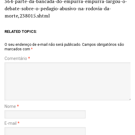
364-parte-da-bancada-do-empurra-empurra-largou-o-
debate-sobre-o-pedagio-abusivo-na-rodovia-da-
morte,238015.shtml
RELATED TOPICS:
O seu endereço de e-mail não será publicado.
Campos obrigatórios são
marcados com
*
Comentário
*
Nome
*
E-mail
*