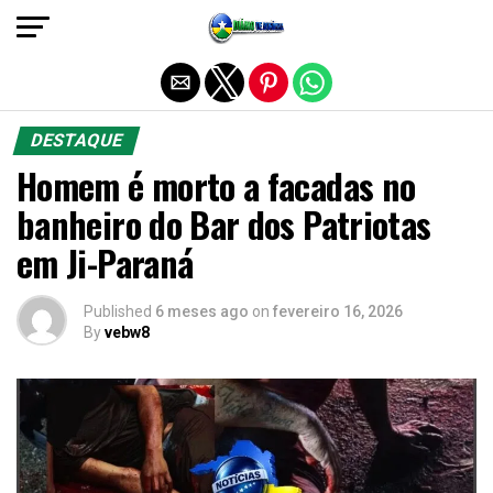
Sair da versão mobile
DESTAQUE
Homem é morto a facadas no
banheiro do Bar dos Patriotas
em Ji-Paraná
Published
6 meses ago
on
fevereiro 16, 2026
By
vebw8