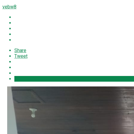
vebw8
Share
Tweet