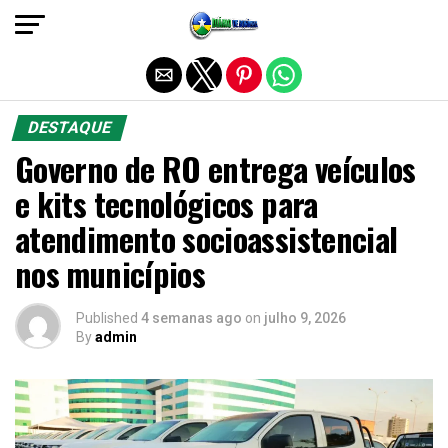
Sair da versão mobile
DESTAQUE
Governo de RO entrega veículos
e kits tecnológicos para
atendimento socioassistencial
nos municípios
Published
4 semanas ago
on
julho 9, 2026
By
admin